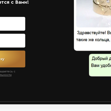
тся с Вами!
вку
ашаетесь с
льности