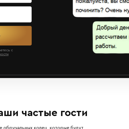
у
аетесь с
ности
ши частые гости
е обручальных колец, которые будут