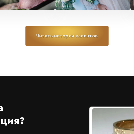
Читать истории клиентов
а
ация?