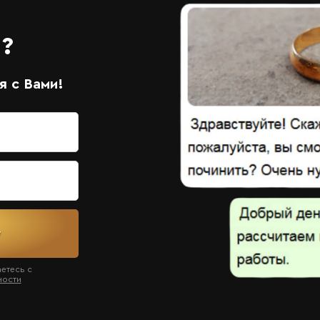
?
 с Вами!
у
аетесь с
ности