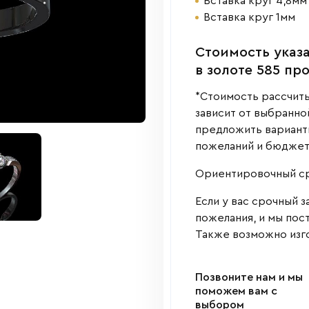
Вставка круг 4,8мм
Вставка круг 1мм
Cтоимость указа
в золоте 585 пр
*Стоимость рассчиты
зависит от выбранно
предложить варианты
пожеланий и бюджет
Ориентировочный сро
Если у вас срочный з
пожелания, и мы пос
Также возможно изго
Позвоните нам и мы
поможем вам с
выбором