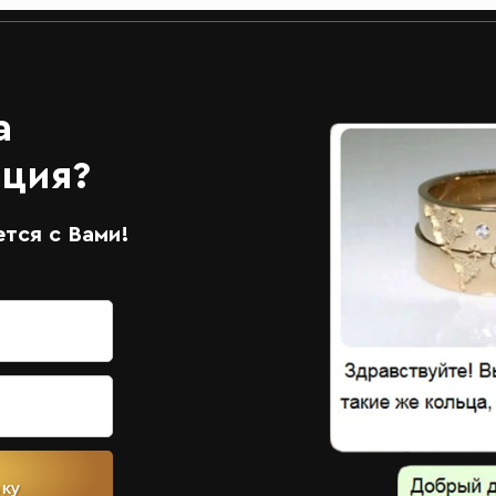
а
ация?
тся с Вами!
вку