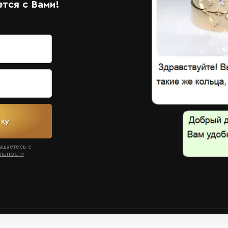
тся с Вами!
вку
ашаетесь с
льности