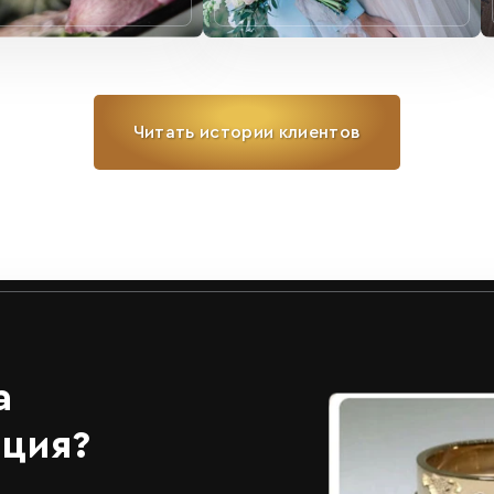
Читать истории клиентов
а
ация?