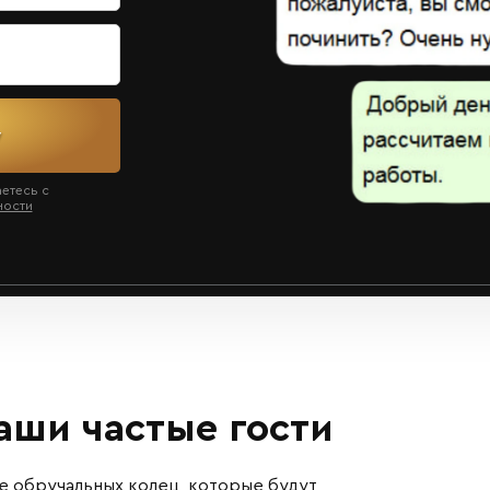
у
аетесь с
ности
ши частые гости
е обручальных колец, которые будут