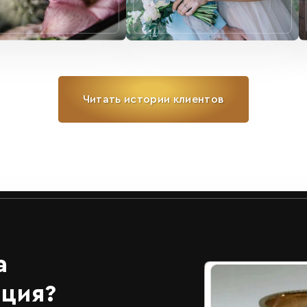
Читать истории клиентов
а
ация?