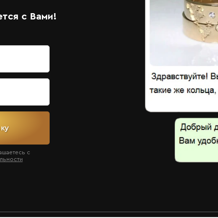
тся с Вами!
вку
ашаетесь с
льности