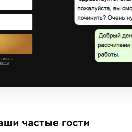
у
аетесь с
ности
ши частые гости