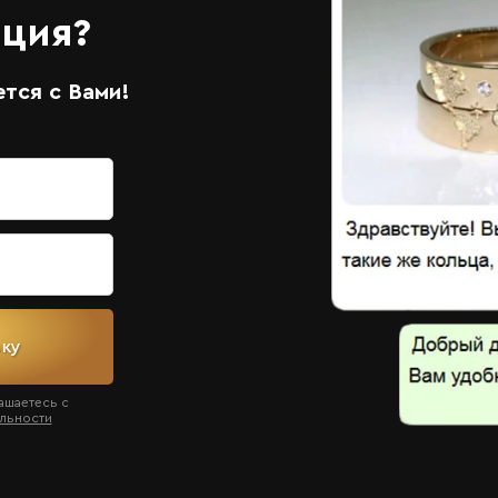
ация?
тся с Вами!
вку
ашаетесь с
льности