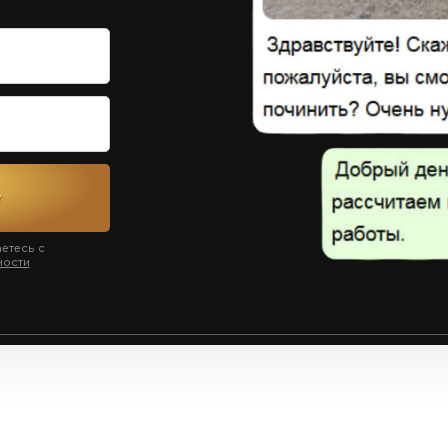
у
аетесь с
ности