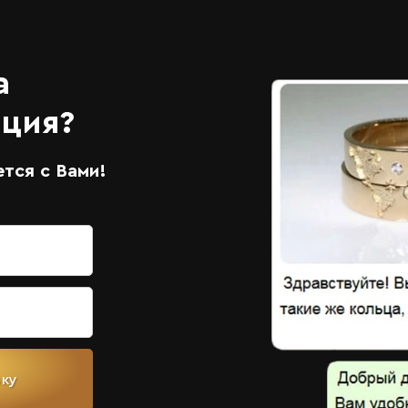
а
ация?
тся с Вами!
вку