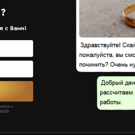
?
 с Вами!
у
аетесь с
ности