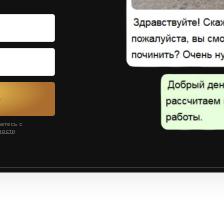
у
аетесь с
ности