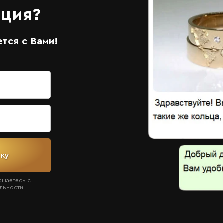
ация?
тся с Вами!
вку
ашаетесь с
льности