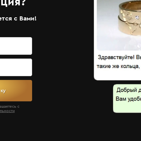
ация?
тся с Вами!
вку
ашаетесь с
льности