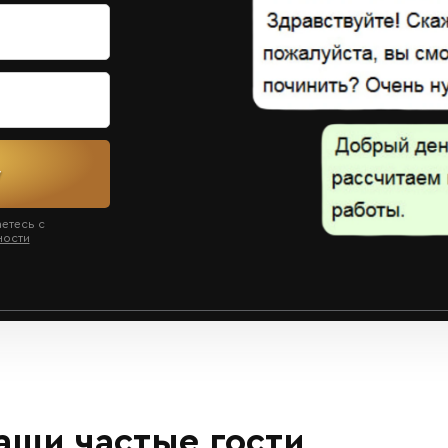
у
аетесь с
ности
ши частые гости