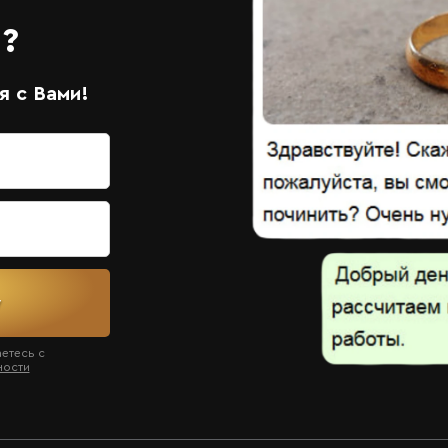
?
 с Вами!
у
аетесь с
ности